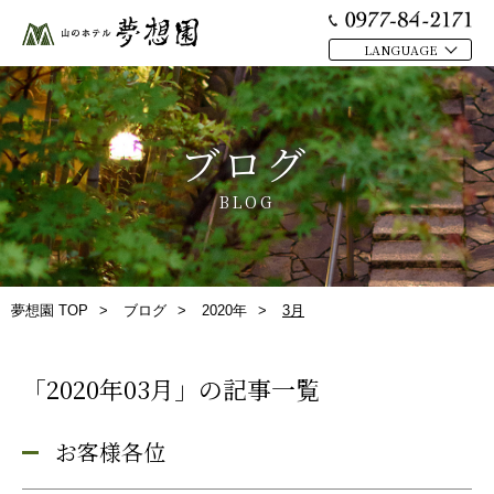
MENU
LANGUAGE
閉
トップ
じ
温泉
る
ブログ
お部屋
BLOG
お料理
館内施設
日帰り
夢想園 TOP
ブログ
2020年
3月
周辺観光
「2020年03月」の記事一覧
交通アクセス
ブログ
お客様各位
プライバシーポリシー