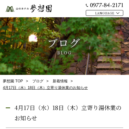
MENU
LANGUAGE
閉
トップ
じ
温泉
る
ブログ
お部屋
BLOG
お料理
館内施設
日帰り
夢想園 TOP
ブログ
新着情報
4月17日（水）18日（木）立寄り湯休業のお知らせ
周辺観光
交通アクセス
4月17日（水）18日（木）立寄り湯休業の
ブログ
お知らせ
プライバシーポリシー