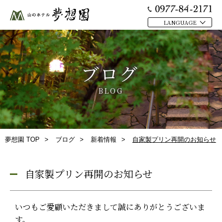
MENU
LANGUAGE
閉
トップ
じ
温泉
る
ブログ
お部屋
BLOG
お料理
館内施設
日帰り
夢想園 TOP
ブログ
新着情報
自家製プリン再開のお知らせ
周辺観光
自家製プリン再開のお知らせ
交通アクセス
ブログ
いつもご愛顧いただきまして誠にありがとうございま
プライバシーポリシー
す。